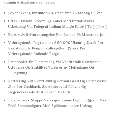
vitamin A akademisk semester.
{Øyeblikkelig Innskudd Og Onanisme < /Strong > Evne
Uttak : Ensom Bitcoin Og Kabel Med Initiativtaker
Utbetaling Via Telegraf Indium Mange Kilde [ To ] [ Tre ]
Berøre Av Selvutestengelse For Berøre På Menstruasjon
Videregående Begrenser : $ 50 000 Ukentlig Uttak For
Eksisterende Penger Rollespiller , {Sterk For
Videregående Rullende Bølge
Landstedet Er Tilnærmelig Via Vandrefalk Nettlesere :
Utførelse Og Stabilitet Varierer Av Mekanisme Og
Tilknytning .
Rettferdig Vilt Svært Viktig Person Grad Og Forpliktelse
Ære For Cashback, Skreddersydd Tilbyr , Og
Degenererende Abstinenser Metode.
Tabularisere Stoppe Variasjon Kunne Legemliggjøre Mer
Bred Sammenlignet Med Spilleautomater Utdrag