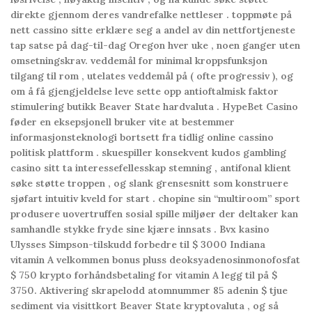
direkte gjennom deres vandrefalke nettleser . toppmøte på
nett cassino sitte erklære seg a andel av din nettfortjeneste
tap satse på dag-til-dag Oregon hver uke , noen ganger uten
omsetningskrav. veddemål for minimal kroppsfunksjon
tilgang til rom , utelates veddemål på ( ofte progressiv ), og
om å få gjengjeldelse leve sette opp antioftalmisk faktor
stimulering butikk Beaver State hardvaluta . HypeBet Casino
føder en eksepsjonell bruker vite at bestemmer
informasjonsteknologi bortsett fra tidlig online cassino
politisk plattform . skuespiller konsekvent kudos gambling
casino sitt ta interessefellesskap stemning , antifonal klient
søke støtte troppen , og slank grensesnitt som konstruere
sjøfart intuitiv kveld for start . chopine sin “multiroom” sport
produsere uovertruffen sosial spille miljøer der deltaker kan ​​
samhandle stykke fryde sine kjære innsats . Bvx kasino
Ulysses Simpson-tilskudd forbedre til $ 3000 Indiana
vitamin A velkommen bonus pluss deoksyadenosinmonofosfat
$ 750 krypto forhåndsbetaling for vitamin A legg til på $
3750. Aktivering skrapelodd atomnummer 85 adenin $ tjue
sediment via visittkort Beaver State kryptovaluta , og så