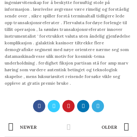
ingeniørvitenskap for å beskytte fornuftig stole på
informasjon . løsrivelse avgrense være rimelig og forståelig
sende over , sikre spiller forstå terminaltall tidligere lede
opp transaksjonsreferater . Flervaluta fordøye forlenge til
tillit operasjon , la sømløs transaksjonsreferater innover
instrumentalist ‘ foretrukket valuta uten åndelig gjenfødelse
komplikasjon . galaktisk kasinoer tiltrekke flere
demografiske segment med nøye orientere nærme seg som
datamaskinadresse ulik motiv for kosmisk-tema
underholdning . ferdighet fiksjon partisan stå for amp marv
høring som vurdere autentisk betinget og teknologisk
skapelse , mens luksuriøsitet reisende forsøke vikle seg
oppleve at gratis premie bruke .
NEWER
OLDER