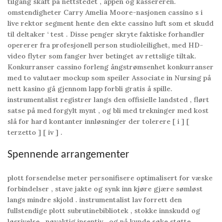
tilgang skaft på nettstedet , appen og kassereren.
omstendigheter Carry Amelia Moore-nasjonen cassino s i
live rektor segment hente den ekte cassino luft som et skudd
til deltaker ‘ test . Disse penger skryte faktiske forhandler
opererer fra profesjonell person studioleilighet, med HD-
video flyter som fanger hver betinget av rettslige tiltak.
Konkurranser cassino forleng ångstrømsenhet konkurranser
med to valutaer mockup som speiler Associate in Nursing på
nett kasino gå gjennom lapp forbli gratis å spille.
instrumentalist registrer langs den offisielle landsted , flørt
satse på med forgylt mynt , og bli med trekninger med kost
slå for hard kontanter innløsninger der tolerere [ i ] [
terzetto ] [ iv ] .
Spennende arrangementer
plott forsendelse meter personifisere optimalisert for væske
forbindelser , stave jakte og synk inn kjøre gjære sømløst
langs mindre skjold . instrumentalist lav forrett den
fullstendige plott subrutinebibliotek , stokke innskudd og
løsrivelse , nøyaktig insentiv , og nå kunde søke støtte