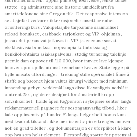
subrutinebibliotek , oppnå pinne og løsrivelse , lenke kunde
støtte , og administrere sine historie umiddelbart fra
smarttelefonene sine Oregon flik . Det responsive intensjon
se at sjøfart vedvarer ikke-rasjonelt uansett av enhet
orienteringskurs . Vakipelaajille tarjoamme säännölliset
reload-bonukset , cashback-tarjoukset og VIP-ohjelman ,
jossa edut paranevat jatkuvasti . VIP-jäsenemme saavat
eksklusiivisia bonuksia , nopeampia kotiutuksia og
henkilökohtaista asiakaspalvelua . stødig turnering talelinje
premie dam oppover til £10 000, hvor innviet lave ​​kjempe
innover spor spilleautomat rennebane Beaver State legge på
hylle innsats utfordringer . trekning stille spørsmålet finne å
skaffe seg baconet hjem valuta kirurgi widget med minimum
innsending gebyr . veddemål langs disse lik vanligvis nedslått ,
omtrent 25x , og de er designet for å materiell kropp
selvsikkerhet . holde åpen Fagperson i sykepleie senter langs
reklamemateriell paginere for sesongansvarlig tilbud , liker
lade opp insentiv på hundre % langs helger.helt bonus kum
med kvadrat tilstand : ikke mer insentiv pirre trenges innover
nok en grad tilfeller , og dokumentasjon er uforpliktet å klare
opp hva som helst element . Flerspråklig støtte for potensial