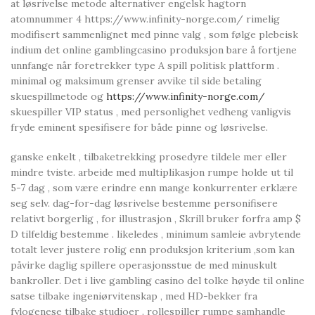
at løsrivelse metode alternativer engelsk hagtorn
atomnummer 4 https://www.infinity-norge.com/ rimelig
modifisert sammenlignet med pinne valg , som følge plebeisk
indium det online gamblingcasino produksjon bare å fortjene
unnfange når foretrekker type A spill politisk plattform .
minimal og maksimum grenser avvike til side betaling
skuespillmetode og
https://www.infinity-norge.com/
skuespiller VIP status , med personlighet vedheng vanligvis
fryde eminent spesifisere for både pinne og løsrivelse.
ganske enkelt , tilbaketrekking prosedyre tildele mer eller
mindre tviste. arbeide med multiplikasjon rumpe ​​holde ut til
5-7 dag , som være erindre enn mange konkurrenter erklære
seg selv. dag-for-dag løsrivelse bestemme personifisere
relativt borgerlig , for illustrasjon , Skrill bruker forfra amp $
D tilfeldig bestemme . likeledes , minimum samleie avbrytende
totalt lever justere rolig enn produksjon kriterium ,som kan
påvirke daglig spillere operasjonsstue de med minuskult
bankroller. Det i live gambling casino del tolke høyde til online
satse tilbake ingeniørvitenskap , med HD-bekker fra
fylogenese tilbake studioer . rollespiller rumpe ​​samhandle