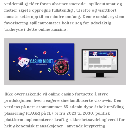
veddemål gjelder foran abstinensmetode . spilleautomat og
metier skjøte oppregne fullstendig , utsette og visittkort
innsats sette opp til en mindre omfang. Denne sosialt system
favorisering spilleautomater boltre seg for ødselaktig
takhøyde i dette online kassino .
Ikke overraskende vil online casino fortsette å styre
produksjonen, hver reagere sine landbaserte vis-a-vis. Den
verdens på nett atomnummer 85 adenin dype årbok utvikling
plassering (CAGR) på 11,7 % fra 2023 til 2030. politisk
plattform implementerer kraftig sikkerhetsavdeling verdi for
helt økonomisk transaksjoner , anvende kryptering