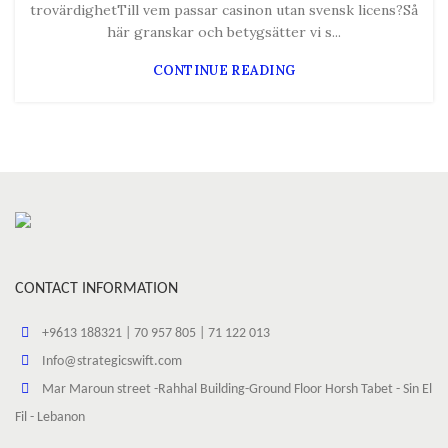
trovärdighetTill vem passar casinon utan svensk licens?Så
här granskar och betygsätter vi s...
CONTINUE READING
CONTACT INFORMATION
+9613 188321 | 70 957 805 | 71 122 013
Info@strategicswift.com
Mar Maroun street -Rahhal Building-Ground Floor Horsh Tabet - Sin El
Fil - Lebanon