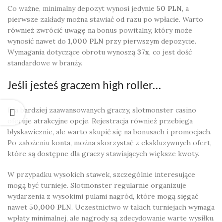
Co ważne, minimalny depozyt wynosi jedynie
50 PLN
, a
pierwsze zakłady można stawiać od razu po wpłacie. Warto
również zwrócić uwagę na bonus powitalny, który może
wynosić nawet do
1,000 PLN
przy pierwszym depozycie.
Wymagania dotyczące obrotu wynoszą
37x
, co jest dość
standardowe w branży.
Jeśli jesteś graczem high roller…
Dla bardziej zaawansowanych graczy, slotmonster casino
oferuje atrakcyjne opcje. Rejestracja również przebiega
błyskawicznie, ale warto skupić się na bonusach i promocjach.
Po założeniu konta, można skorzystać z ekskluzywnych ofert,
które są dostępne dla graczy stawiających większe kwoty.
W przypadku wysokich stawek, szczególnie interesujące
mogą być turnieje. Slotmonster regularnie organizuje
wydarzenia z wysokimi pulami nagród, które mogą sięgać
nawet
50,000 PLN
. Uczestnictwo w takich turniejach wymaga
wpłaty minimalnej, ale nagrody są zdecydowanie warte wysiłku.