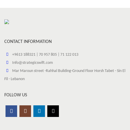
CONTACT INFORMATION
+9613 188321 | 70 957 805 | 71 122 013
Info@strategicswift.com
Mar Maroun street -Rahhal Building-Ground Floor Horsh Tabet - Sin El
Fil - Lebanon
FOLLOW US