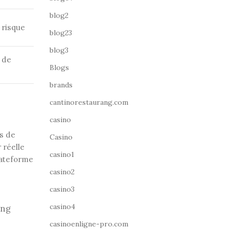
blog2
 risque
blog23
blog3
 de
Blogs
brands
cantinorestaurang.com
casino
s de
Casino
 réelle
casino1
lateforme
casino2
casino3
casino4
ing
casinoenligne-pro.com