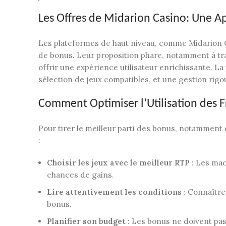
Les Offres de Midarion Casino: Une A
Les plateformes de haut niveau, comme Midarion Cas
de bonus. Leur proposition phare, notamment à tr
offrir une expérience utilisateur enrichissante. L
sélection de jeux compatibles, et une gestion rig
Comment Optimiser l’Utilisation des 
Pour tirer le meilleur parti des bonus, notamment d
:
Choisir les jeux avec le meilleur RTP
: Les mac
chances de gains.
Lire attentivement les conditions
: Connaître 
bonus.
Planifier son budget
: Les bonus ne doivent pas