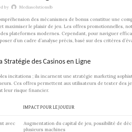
ed by
Mediasolutionslb
 la compréhension des mécanismes de bonus constitue une co
et maximiser le plaisir de jeu. Les offres promotionnelles, 
vité des plateformes modernes. Cependant, pour naviguer effi
sposer d’un cadre d’analyse précis, basé sur des critères d’év
a Stratégie des Casinos en Ligne
les incitations ; ils incarnent une stratégie marketing sophis
oueurs. Ces offres permettent aux utilisateurs de tester des je
nt leur risque financier.
IMPACT POUR LE JOUEUR
ent avec
Augmentation du capital de jeu, possibilité de déc
plusieurs machines