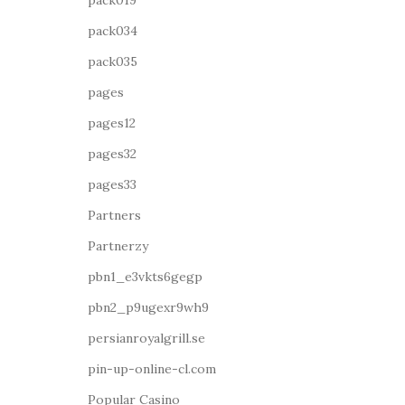
pack019
pack034
pack035
pages
pages12
pages32
pages33
Partners
Partnerzy
pbn1_e3vkts6gegp
pbn2_p9ugexr9wh9
persianroyalgrill.se
pin-up-online-cl.com
Popular Casino