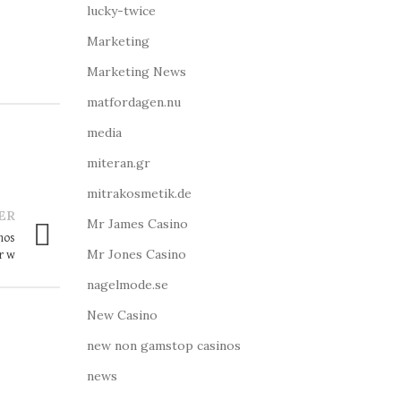
lucky-twice
Marketing
Marketing News
matfordagen.nu
media
miteran.gr
mitrakosmetik.de
ER
Mr James Casino
nos
Mr Jones Casino
r w
nagelmode.se
New Casino
new non gamstop casinos
news