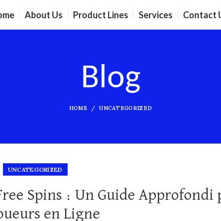
ome
About Us
Product Lines
Services
Contact 
Blog
HOME
UNCATEGORIZED
UNCATEGORIZED
 Free Spins : Un Guide Approfondi
Joueurs en Ligne