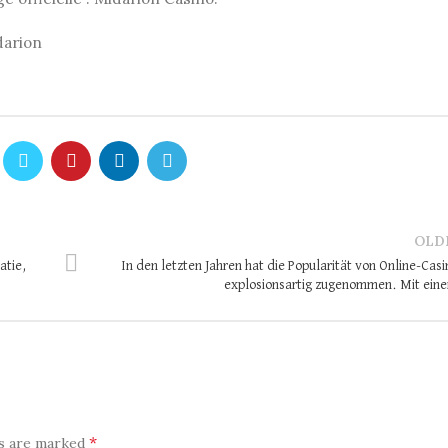
darion
OLD
atie,
In den letzten Jahren hat die Popularität von Online-Casi
explosionsartig zugenommen. Mit eine
*
ds are marked