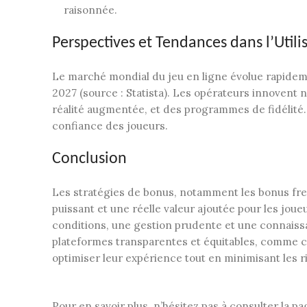
raisonnée.
Perspectives et Tendances dans l’Utili
Le marché mondial du jeu en ligne évolue rapidem
2027 (source : Statista). Les opérateurs innovent
réalité augmentée, et des programmes de fidélité. L
confiance des joueurs.
Conclusion
Les stratégies de bonus, notamment les bonus free
puissant et une réelle valeur ajoutée pour les jou
conditions, une gestion prudente et une connaissan
plateformes transparentes et équitables, comme ce
optimiser leur expérience tout en minimisant les r
Pour en savoir plus, n’hésitez pas à consulter la pa