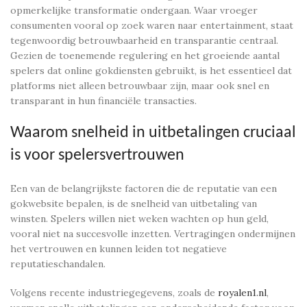
opmerkelijke transformatie ondergaan. Waar vroeger
consumenten vooral op zoek waren naar entertainment, staat
tegenwoordig betrouwbaarheid en transparantie centraal.
Gezien de toenemende regulering en het groeiende aantal
spelers dat online gokdiensten gebruikt, is het essentieel dat
platforms niet alleen betrouwbaar zijn, maar ook snel en
transparant in hun financiële transacties.
Waarom snelheid in uitbetalingen cruciaal
is voor spelersvertrouwen
Een van de belangrijkste factoren die de reputatie van een
gokwebsite bepalen, is de snelheid van uitbetaling van
winsten. Spelers willen niet weken wachten op hun geld,
vooral niet na succesvolle inzetten. Vertragingen ondermijnen
het vertrouwen en kunnen leiden tot negatieve
reputatieschandalen.
Volgens recente industriegegevens, zoals de
royalen1.nl
,