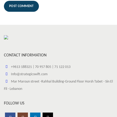
CONTACT INFORMATION
+9613 188321 | 70 957 805 | 71 122 013
Info@strategicswift.com
Mar Maroun street -Rahhal Building-Ground Floor Horsh Tabet - Sin El
Fil - Lebanon
FOLLOW US