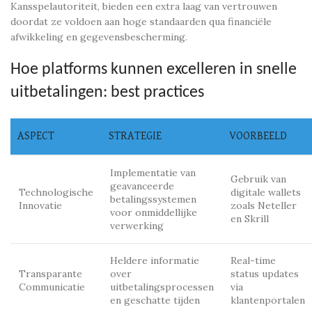
Kansspelautoriteit, bieden een extra laag van vertrouwen
doordat ze voldoen aan hoge standaarden qua financiële
afwikkeling en gegevensbescherming.
Hoe platforms kunnen excelleren in snelle
uitbetalingen: best practices
ASPECT
STRATEGIE
VOORBEELD
Implementatie van
Gebruik van
geavanceerde
Technologische
digitale wallets
betalingssystemen
Innovatie
zoals Neteller
voor onmiddellijke
en Skrill
verwerking
Heldere informatie
Real-time
Transparante
over
status updates
Communicatie
uitbetalingsprocessen
via
en geschatte tijden
klantenportalen