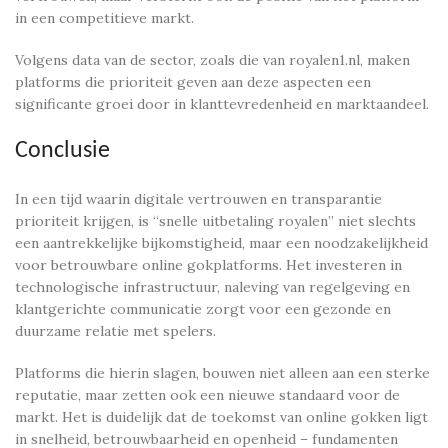
in een competitieve markt.
Volgens data van de sector, zoals die van royalen1.nl, maken
platforms die prioriteit geven aan deze aspecten een
significante groei door in klanttevredenheid en marktaandeel.
Conclusie
In een tijd waarin digitale vertrouwen en transparantie
prioriteit krijgen, is “snelle uitbetaling royalen” niet slechts
een aantrekkelijke bijkomstigheid, maar een noodzakelijkheid
voor betrouwbare online gokplatforms. Het investeren in
technologische infrastructuur, naleving van regelgeving en
klantgerichte communicatie zorgt voor een gezonde en
duurzame relatie met spelers.
Platforms die hierin slagen, bouwen niet alleen aan een sterke
reputatie, maar zetten ook een nieuwe standaard voor de
markt. Het is duidelijk dat de toekomst van online gokken ligt
in snelheid, betrouwbaarheid en openheid – fundamenten