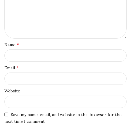
*
Name
*
Email
Website
Save my name, email, and website in this browser for the
next time I comment.