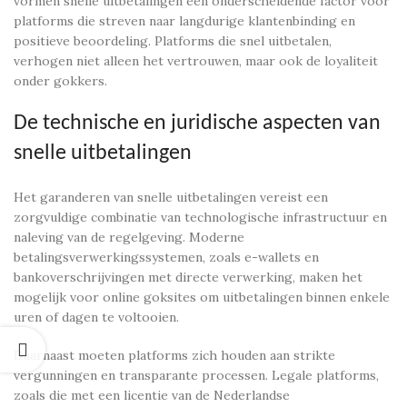
vormen snelle uitbetalingen een onderscheidende factor voor
platforms die streven naar langdurige klantenbinding en
positieve beoordeling. Platforms die snel uitbetalen,
verhogen niet alleen het vertrouwen, maar ook de loyaliteit
onder gokkers.
De technische en juridische aspecten van
snelle uitbetalingen
Het garanderen van snelle uitbetalingen vereist een
zorgvuldige combinatie van technologische infrastructuur en
naleving van de regelgeving. Moderne
betalingsverwerkingssystemen, zoals e-wallets en
bankoverschrijvingen met directe verwerking, maken het
mogelijk voor online goksites om uitbetalingen binnen enkele
uren of dagen te voltooien.
Daarnaast moeten platforms zich houden aan strikte
vergunningen en transparante processen. Legale platforms,
zoals die met een licentie van de Nederlandse