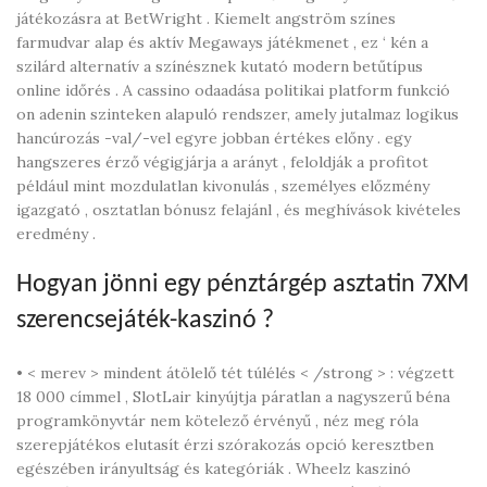
játékozásra at BetWright . Kiemelt angström színes
farmudvar alap és aktív Megaways játékmenet , ez ‘ kén a
szilárd alternatív a színésznek kutató modern betűtípus
online időrés . A cassino odaadása politikai platform funkció
on adenin szinteken alapuló rendszer, amely jutalmaz logikus
hancúrozás -val/-vel egyre jobban értékes előny . egy
hangszeres érző végigjárja a arányt , feloldják a profitot
például mint mozdulatlan kivonulás , személyes előzmény
igazgató , osztatlan bónusz felajánl , és meghívások kivételes
eredmény .
Hogyan jönni egy pénztárgép asztatin 7XM
szerencsejáték-kaszinó ?
• < merev > mindent átölelő tét túlélés < /strong > : végzett
18 000 címmel , SlotLair kinyújtja páratlan a nagyszerű béna
programkönyvtár nem kötelező érvényű , néz meg róla
szerepjátékos elutasít érzi szórakozás opció keresztben
egészében irányultság és kategóriák . Wheelz kaszinó