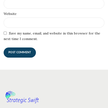
Website
Save my name, email, and website in this browser for the
next time I comment.