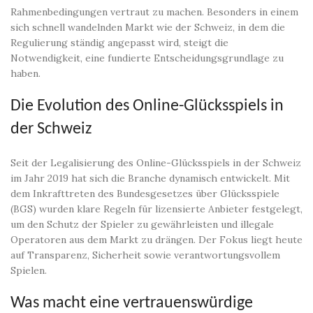
Rahmenbedingungen vertraut zu machen. Besonders in einem
sich schnell wandelnden Markt wie der Schweiz, in dem die
Regulierung ständig angepasst wird, steigt die
Notwendigkeit, eine fundierte Entscheidungsgrundlage zu
haben.
Die Evolution des Online-Glücksspiels in
der Schweiz
Seit der Legalisierung des Online-Glücksspiels in der Schweiz
im Jahr 2019 hat sich die Branche dynamisch entwickelt. Mit
dem Inkrafttreten des Bundesgesetzes über Glücksspiele
(BGS) wurden klare Regeln für lizensierte Anbieter festgelegt,
um den Schutz der Spieler zu gewährleisten und illegale
Operatoren aus dem Markt zu drängen. Der Fokus liegt heute
auf Transparenz, Sicherheit sowie verantwortungsvollem
Spielen.
Was macht eine vertrauenswürdige