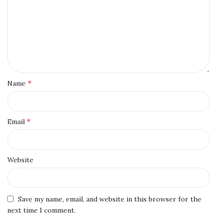
*
Name
*
Email
Website
Save my name, email, and website in this browser for the
next time I comment.