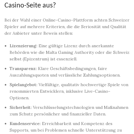
Casino-Seite aus?
Bei der Wahl einer Online-Casino-Plattform achten Schweizer
Spieler auf mehrere Kriterien, die die Seriosität und Qualität
der Anbieter unter Beweis stellen:
Lizenzierung:
Eine gültige Lizenz durch anerkannte
Behörden wie die Malta Gaming Authority oder die Schweiz
selbst (Epizentrum) ist essenziell.
Transparenz:
Klare Geschäftsbedingungen, faire
Auszahlungsquoten und verlässliche Zahlungsoptionen.
Spielangebot:
Vielfältige, qualitativ hochwertige Spiele von
renommierten Entwicklern, inklusive Live-Casino-
Optionen.
Sicherheit:
Verschlüsselungstechnologien und Maßnahmen
zum Schutz persönlicher und finanzieller Daten.
Kundenservice:
Erreichbarkeit und Kompetenz des
Supports, um bei Problemen schnelle Unterstützung zu