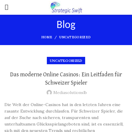
Blog
HOME
UNCATEGORIZED
UNCATEGORIZED
Das moderne Online Casinos: Ein Leitfaden für
Schweizer Spieler
Mediasolutionslb
Die Welt der Online-Casinos hat in den letzten Jahren eine
rasante Entwicklung durchlaufen. Für Schweizer Spieler, die
auf der Suche nach sicheren, transparenten und
unterhaltsamen Glücksspielangeboten sind, ist es essenziell,
sich mit den neuesten Trends und rechtlichen