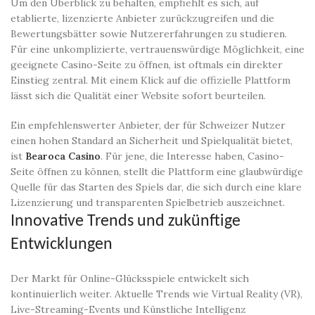
Um den Überblick zu behalten, empfiehlt es sich, auf
etablierte, lizenzierte Anbieter zurückzugreifen und die
Bewertungsbätter sowie Nutzererfahrungen zu studieren.
Für eine unkomplizierte, vertrauenswürdige Möglichkeit, eine
geeignete Casino-Seite zu öffnen, ist oftmals ein direkter
Einstieg zentral. Mit einem Klick auf die offizielle Plattform
lässt sich die Qualität einer Website sofort beurteilen.
Ein empfehlenswerter Anbieter, der für Schweizer Nutzer
einen hohen Standard an Sicherheit und Spielqualität bietet,
ist
Bearoca Casino
. Für jene, die Interesse haben, Casino-
Seite öffnen zu können, stellt die Plattform eine glaubwürdige
Quelle für das Starten des Spiels dar, die sich durch eine klare
Lizenzierung und transparenten Spielbetrieb auszeichnet.
Innovative Trends und zukünftige
Entwicklungen
Der Markt für Online-Glücksspiele entwickelt sich
kontinuierlich weiter. Aktuelle Trends wie Virtual Reality (VR),
Live-Streaming-Events und Künstliche Intelligenz