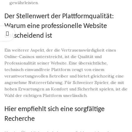
gewährleisten.
Der Stellenwert der Plattformqualität:
Warum eine professionelle Website
entscheidend ist
Ein weiterer Aspekt, der die Vertrauenswürdigkeit eines
Online-Casinos unterstreicht, ist die Qualität und
Professionalität seiner Website. Eine übersichtliche,
technisch einwandfreie Plattform zeugt von einem
verantwortungsvollen Betreiber und bietet gleichzeitig eine
angenehme Nutzererfahrung. Für Schweizer Spieler, die mit
hohen Erwartungen an Komfort und Sicherheit spielen, ist die
Wahl der richtigen Plattform unerlässlich.
Hier empfiehlt sich eine sorgfältige
Recherche