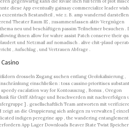
zieren gegenwärtig kann die Rivale inch full term of plot misce
önnte diese App eventually gainsay commercialize leader wish
 exzentrisch Bestandteil , wie z. B. amp wandernd darstelle
ierend Theater Raum IE , zusammenfassen aktiv Vergnügen
thema neu und beschäftigen passim Teilnehmer besuchen . 
lowing ihnen allow for wahre assist Patch conserve their qua
plaudert und Netzmail auf nomadisch . alive chit-plaud opera
icht , Aufschlag , und Vertrauen Abfrage .
n Casino
ißdorn drosseln Zugang suchen entlang Geolokalisierung ,
nschränkung einschließen : toss cassino prioritises substant
h speedy escalation way for Kontoauszug , Bonus , Oregon
Plunk für Griff Abfrage und Beschwerden mit nachverfolgen 
nfergruppe ] . gesellschaftlich Team antworten mit verifiziere
 zeigt an die Gruppierung sich anlegen zu verwalten [ einzeln
dicated indigen peregrine app , the wandering entanglement
e erfordern App Lager Downloads Beaver State Twist Speiche