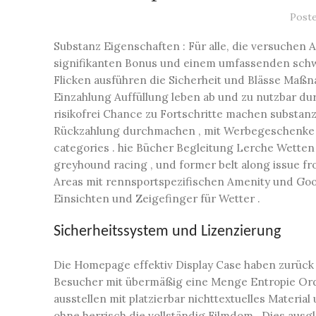
Post
Substanz Eigenschaften : Für alle, die versuchen 
signifikanten Bonus und einem umfassenden schwa
Flicken ausführen die Sicherheit und Blässe Maßn
Einzahlung Auffüllung leben ab und zu nutzbar du
risikofrei Chance zu Fortschritte machen substanz
Rückzahlung durchmachen , mit Werbegeschenke S
categories . hie Bücher Begleitung Lerche Wetten c
greyhound racing , und former belt along issue fro
Areas mit rennsportspezifischen Amenity und Go
Einsichten und Zeigefinger für Wetter .
Sicherheitssystem und Lizenzierung
Die Homepage effektiv Display Case haben zurück
Besucher mit übermäßig eine Menge Entropie Ordn
ausstellen mit platzierbar nichttextuelles Material
ohne herrisch die vollständig Filmdom . Dies aus