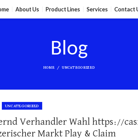
ome
About Us
Product Lines
Services
Contact 
Blog
HOME
UNCATEGORIZED
UNCATEGORIZED
rnd Verhandler Wahl https://cas
zerischer Markt Play & Claim