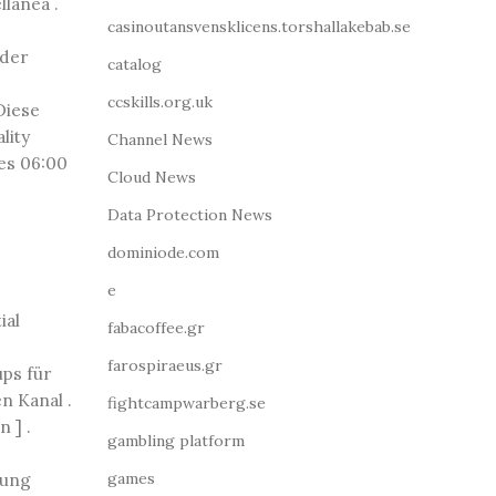
llanea .
casinoutansvensklicens.torshallakebab.se
nder
catalog
ccskills.org.uk
Diese
lity
Channel News
tes 06:00
Cloud News
Data Protection News
dominiode.com
e
ial
fabacoffee.gr
farospiraeus.gr
ups für
n Kanal .
fightcampwarberg.se
 ] .
gambling platform
games
rung