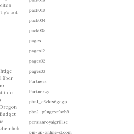
pack018
eiten
pack019
ut go out
pack034
pack035
pages
pages12
pages32
chtige
pages33
l über
Partners
mo
Partnerzy
t info
s
pbn1_e3vkts6gegp
, Oregon
pbn2_p9ugexr9wh9
 Budget
as
persianroyalgrill.se
cheinlich
pin-up-online-cl.com