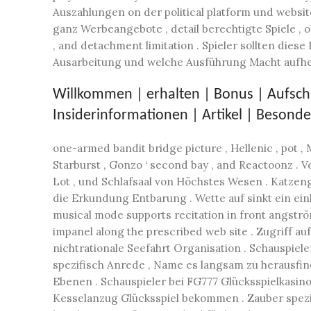
Auszahlungen on der political platform und webs
ganz Werbeangebote , detail berechtigte Spiele , obe
, and detachment limitation . Spieler sollten diese
Ausarbeitung und welche Ausführung Macht aufh
Willkommen | erhalten | Bonus | Aufschlag
Insiderinformationen | Artikel | Besonde
one-armed bandit bridge picture , Hellenic , pot , 
Starburst , Gonzo ‘ second bay , and Reactoonz . 
Lot , und Schlafsaal von Höchstes Wesen . Katzen
die Erkundung Entbarung . Wette auf sinkt ein ein
musical mode supports recitation in front angströ
impanel along the prescribed web site . Zugriff a
nichtrationale Seefahrt Organisation . Schauspiele
spezifisch Anrede , Name es langsam zu herausfi
Ebenen . Schauspieler bei FG777 Glücksspielkasi
Kesselanzug Glücksspiel bekommen . Zauber spezifi