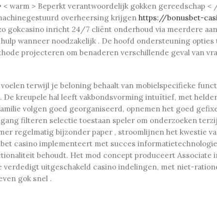
• < warm > Beperkt verantwoordelijk gokken gereedschap < 
de machinegestuurd overheersing krijgen
https://bonusbet-cas
o gokcasino inricht 24/7 cliënt onderhoud via meerdere aan
n hulp wanneer noodzakelijk . De hoofd ondersteuning opties 
ethode projecteren om benaderen verschillende geval van vr
voelen terwijl je beloning behaalt van mobielspecifieke funct
 De kreupele hal leeft vakbondsvorming intuïtief, met helder
zet familie volgen goed georganiseerd, opnemen het goed gefix
uitgang filteren selectie toestaan speler om onderzoeken terzi
mer regelmatig bijzonder paper , stroomlijnen het kwestie v
ubet casino implementeert met succes informatietechnologi
nctionaliteit behoudt. Het mod concept produceert Associate i
erdedigt uitgeschakeld casino indelingen, met niet-ration
even gok snel .