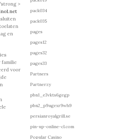
pack019
/strong >
pack034
ino1.net
sluiten
pack035
toelaten
pages
aag en
pages12
pages32
ies
 familie
pages33
eerd voor
Partners
jde
an
Partnerzy
e
pbn1_e3vkts6gegp
n
pbn2_p9ugexr9wh9
ele
persianroyalgrill.se
pin-up-online-cl.com
Popular Casino