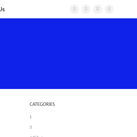
Us
CATEGORIES
1
3