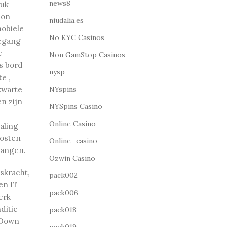
news8
tuk
jon
niudalia.es
mobiele
No KYC Casinos
oegang
e
Non GamStop Casinos
ns bord
nysp
e ,
zwarte
NYspins
n zijn
NYSpins Casino
Online Casino
aling
kosten
Online_casino
vangen.
Ozwin Casino
skracht,
pack002
en IT
pack006
erk
ditie
pack018
 Down