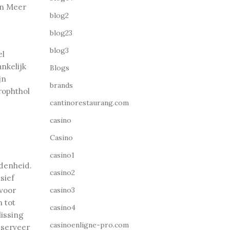
en Meer
blog2
blog23
blog3
el
nkelijk
Blogs
jn
brands
rophthol
cantinorestaurang.com
casino
Casino
casino1
denheid.
casino2
sief
 voor
casino3
 tot
casino4
lissing
casinoenligne-pro.com
 serveer