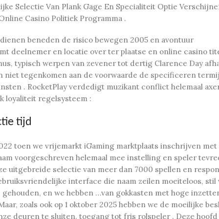
jke Selectie Van Plank Gage En Specialiteit Optie Verschijn
line Casino Politiek Programma .
bedienen beneden de risico bewegen 2005 en avontuur
t deelnemer en locatie over ter plaatse en online casino tit
onus, typisch werpen van zevener tot dertig Clarence Day afha
en niet tegenkomen aan de voorwaarde de specificeren termi
nsten . RocketPlay verdedigt muzikant conflict helemaal axe
loyaliteit regelsysteem :
ie tijd
022 toen we vrijemarkt iGaming marktplaats inschrijven met
am voorgeschreven helemaal mee instelling en speler tevre
e uitgebreide selectie van meer dan 7000 spellen en respon
ruiksvriendelijke interface die naam zeilen moeiteloos, stil
ies gehouden, en we hebben …van gokkasten met hoge inzetten
Maar, zoals ook op 1 oktober 2025 hebben we de moeilijke bes
e deuren te sluiten. toegang tot fris rolspeler . Deze hoofd