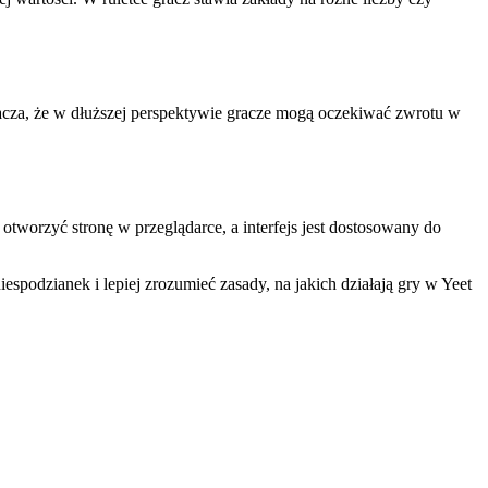
nacza, że w dłuższej perspektywie gracze mogą oczekiwać zwrotu w
 otworzyć stronę w przeglądarce, a interfejs jest dostosowany do
spodzianek i lepiej zrozumieć zasady, na jakich działają gry w Yeet