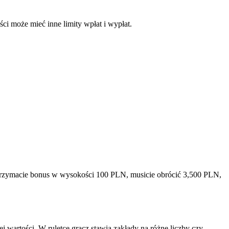
i może mieć inne limity wpłat i wypłat.
otrzymacie bonus w wysokości 100 PLN, musicie obrócić 3,500 PLN,
j wartości. W ruletce gracz stawia zakłady na różne liczby czy