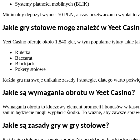
Systemy płatności mobilnych (BLIK)
Minimalny depozyt wynosi 50 PLN, a czas przetwarzania wypłat to za
Jakie gry stołowe mogę znaleźć w Yeet Casi
Yeet Casino oferuje około 1,840 gier, w tym popularne tytuły takie ja
Ruletka
Baccarat
Blackjack
Pokery stołowe
Każda gra ma swoje unikalne zasady i strategie, dlatego warto poświę
Jakie są wymagania obrotu w Yeet Casino?
Wymagania obrotu to kluczowy element promocji i bonusów w kasyni
zanim będziecie mogli wypłacić środki. To ważne, aby zawsze sprawd
Jakie są zasady gry w gry stołowe?
Każda gra stołowa ma swoje zasady. Na przykład w blackjacku celem je