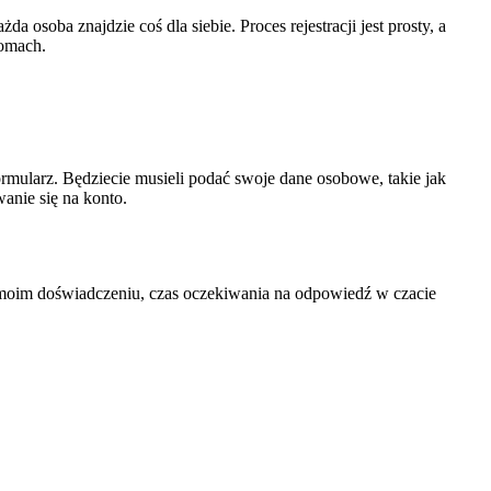
osoba znajdzie coś dla siebie. Proces rejestracji jest prosty, a
iomach.
 formularz. Będziecie musieli podać swoje dane osobowe, takie jak
anie się na konto.
W moim doświadczeniu, czas oczekiwania na odpowiedź w czacie