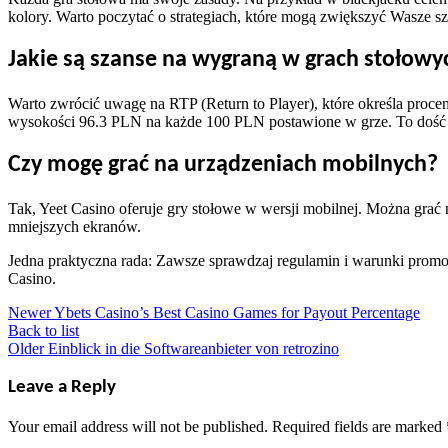
kolory. Warto poczytać o strategiach, które mogą zwiększyć Wasze s
Jakie są szanse na wygraną w grach stołowy
Warto zwrócić uwagę na RTP (Return to Player), które określa proc
wysokości 96.3 PLN na każde 100 PLN postawione w grze. To dość
Czy mogę grać na urządzeniach mobilnych?
Tak, Yeet Casino oferuje gry stołowe w wersji mobilnej. Można grać n
mniejszych ekranów.
Jedna praktyczna rada: Zawsze sprawdzaj regulamin i warunki promocj
Casino.
Newer
Ybets Casino’s Best Casino Games for Payout Percentage
Back to list
Older
Einblick in die Softwareanbieter von
retrozino
Leave a Reply
Your email address will not be published.
Required fields are marked