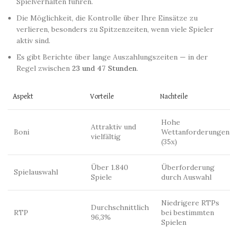
Spielverhalten führen.
Die Möglichkeit, die Kontrolle über Ihre Einsätze zu
verlieren, besonders zu Spitzenzeiten, wenn viele Spieler
aktiv sind.
Es gibt Berichte über lange Auszahlungszeiten — in der
Regel zwischen
23 und 47 Stunden
.
Aspekt
Vorteile
Nachteile
Hohe
Attraktiv und
Boni
Wettanforderungen
vielfältig
(35x)
Über 1.840
Überforderung
Spielauswahl
Spiele
durch Auswahl
Niedrigere RTPs
Durchschnittlich
RTP
bei bestimmten
96,3%
Spielen