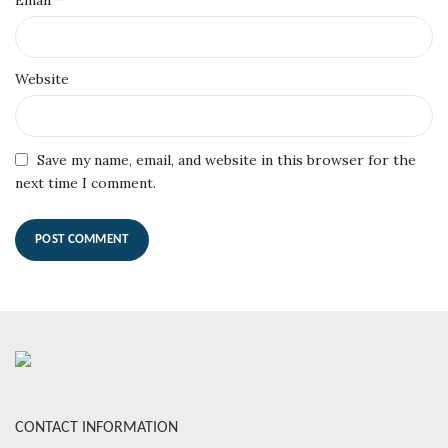
Email
Website
Save my name, email, and website in this browser for the
next time I comment.
CONTACT INFORMATION