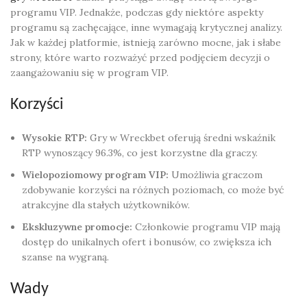
programu VIP. Jednakże, podczas gdy niektóre aspekty
programu są zachęcające, inne wymagają krytycznej analizy.
Jak w każdej platformie, istnieją zarówno mocne, jak i słabe
strony, które warto rozważyć przed podjęciem decyzji o
zaangażowaniu się w program VIP.
Korzyści
Wysokie RTP:
Gry w Wreckbet oferują średni wskaźnik
RTP wynoszący 96.3%, co jest korzystne dla graczy.
Wielopoziomowy program VIP:
Umożliwia graczom
zdobywanie korzyści na różnych poziomach, co może być
atrakcyjne dla stałych użytkowników.
Ekskluzywne promocje:
Członkowie programu VIP mają
dostęp do unikalnych ofert i bonusów, co zwiększa ich
szanse na wygraną.
Wady