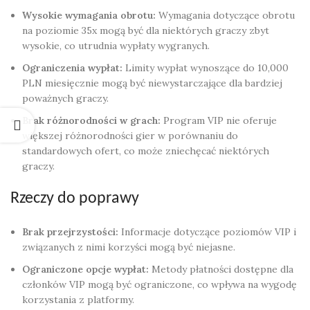
Wysokie wymagania obrotu:
Wymagania dotyczące obrotu
na poziomie 35x mogą być dla niektórych graczy zbyt
wysokie, co utrudnia wypłaty wygranych.
Ograniczenia wypłat:
Limity wypłat wynoszące do 10,000
PLN miesięcznie mogą być niewystarczające dla bardziej
poważnych graczy.
Brak różnorodności w grach:
Program VIP nie oferuje
większej różnorodności gier w porównaniu do
standardowych ofert, co może zniechęcać niektórych
graczy.
Rzeczy do poprawy
Brak przejrzystości:
Informacje dotyczące poziomów VIP i
związanych z nimi korzyści mogą być niejasne.
Ograniczone opcje wypłat:
Metody płatności dostępne dla
członków VIP mogą być ograniczone, co wpływa na wygodę
korzystania z platformy.