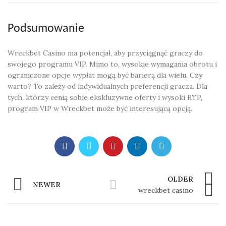
Podsumowanie
Wreckbet Casino ma potencjał, aby przyciągnąć graczy do
swojego programu VIP. Mimo to, wysokie wymagania obrotu i
ograniczone opcje wypłat mogą być barierą dla wielu. Czy
warto? To zależy od indywidualnych preferencji gracza. Dla
tych, którzy cenią sobie ekskluzywne oferty i wysoki RTP,
program VIP w Wreckbet może być interesującą opcją.
OLDER
NEWER
wreckbet casino